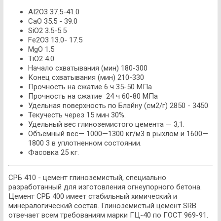
AI2O3 37.5-41.0
CaO 35.5 - 39.0
SiO2 3.5-5.5
Fe2O3 13.0- 17.5
MgO 1.5
TiO2 4.0
Начало схватывания (мин) 180-300
Конец схватывания (мин) 210-330
Прочность на сжатие 6 ч 35-50 МПа
Прочность на сжатие 24 ч 60-80 МПа
Удельная поверхность по Блэйну (см2/г) 2850 - 3450
Текучесть через 15 мин 30%.
Удельный вес глиноземистого цемента — 3,1.
Объемный вес— 1000—1300 кг/м3 в рыхлом и 1600—
1800 3 в уплотненном состоянии.
Фасовка 25 кг.
СРБ 410 - цемент глиноземистый, специально
разработанный для изготовления огнеупорного бетона.
Цемент СРБ 400 имеет стабильный химический и
минералогический состав. Глиноземистый цемент SRB
отвечает всем требованиям марки ГЦ-40 по ГОСТ 969-91.