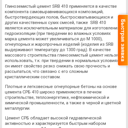
Глиноземистый цемент SRB 410 применяется в качестве
компонента самовыравнивающихся композиций,
быстротвердеющих полов, быстросхватывающихся и
Быстрая заявка
других качественных сухих смесей, также SRB 410
является исключительным материалом для изготовления
гидроизоляции (при твердении во влажных условиях
марка цемента может увеличиваться до M 1000),
огнеупорных и жаропрочных изделий (изделия из SRB
выдерживают температуру до 1300 град). В качестве
массового строительства глиноземистый цемент нельзя
использовать, т.к. при твердении в нормальных условиях
он имеет свойство резко снижать свою прочность и
рассыпаться, что связано с его сложным
кристаллическим составом.
Плотные и легковесные огнеупорные бетоны на основе
цемента СРБ 410 широко применяются в печном
строительстве, теплоэнергетике, нефтехимической и
химической промышленности, а также в черной и цветной
металлургии.
Цемент СРБ обладает высокой гидравлической
активностью и характеризуется быстрым набором