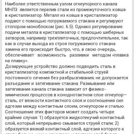
Наиболее ответственным узлом огнеупорного канала
МНЛЗ является перелив стали из промежуточного ковша
в кристаллизатор. Металл из ковша в кристаллизатор
подают с помощью погружаемого стакана и регулируют
стопором-моноблоком (рис. 6.5). Однако регулирование
подачи металла в кристаллизатор с помощью шиберных
затворов, например трехплиточных, предпочтительнее, так
как в случае выхода из строя погружаемого стакана
замена его происходит быстро, что, в свою очередь,
обеспечивает возможность разливки методом «плавка
на плавку».
Дозирующее устройство должно подводить сталь в
кристаллизатор компактной и стабильной струей
постоянного сечения без разбрызгивания; не допускается
разъедание и затягивание стакана. Размывание или
затягивание канала стакана зависит от физико-
химических процессов в коноднотактном слое огнеупор—
сталь, от вязкости контактного слоя и соотношения сил
адгезии между контактным слоем, огнеупором и сталью.
Соотношение этих факторов может создать четыре
крайние случая: 1) образуется жидкотекучий контактный
слой, который непрерывно смывается струей стали; 2)
образуется вязкий контактный слой, адгезия которого к