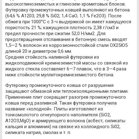
высокоглиноземистых и глинозем-хромитовых блоков.
Футеровку промежуточных ковшей выполняют из бетона
(64,6 % А1203; 29,8 % Si02; 1,4 СаО; 1,1 % Fe2O3). После
обжига при 1000°С с 3-ч выдержкой он имеет кажущуюся
пористость 21 %; кажущуюся плотность 2,38 г/см3 и
предел прочности при сжатии 52,0 Н/мм2. Для
предотвращения отслаивания в бетонную смесь вводят
1,5—2 % волокон из коррозионностойкой стали ОХ25Ю5
длиной 20 и диаметром 0,6 мм.
Средняя стойкость наливной футеровки из
жидкоподвижной кремнеземистой массы со связкой из
жидкого стекла составляет 6—7 плавок, что в 3—4 раза
ниже стойкости муллитокремнеземистого бетона.
Футеровку промежуточного ковша от разрушения
защищают обмазкой или теплоизоляционными плитами.
Применение плит сокращает разогрев промежуточного
ковша перед разливкой. Такая футеровка получила
название «холодной». Плиты изготовляют из
тонкомолотого огнеупорного наполнителя (SiO2,
А12O3,MgO) и армирующего волокна (асбест, силикаты
кальция и алюминия) на связке из коллоидного Si02,
силиката натрия, смолах и т. п.