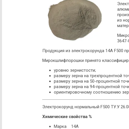
Элект
алюми
произ
из но
матер
Микро
3647-
Продукция из электрокорунда 14А F500 пр
Мирокшлифпорошки принято классифициро
уровню зернистости;
размеру зерна на трехпроцентной то
размеру зерна на 50-процентной точ
размеру зерна на 94-процентной точ
ориентировочному соотношению зерн
Электрокорунд нормальный F500 ТУ.У 26.0
Химические свойства %
Марка 14А