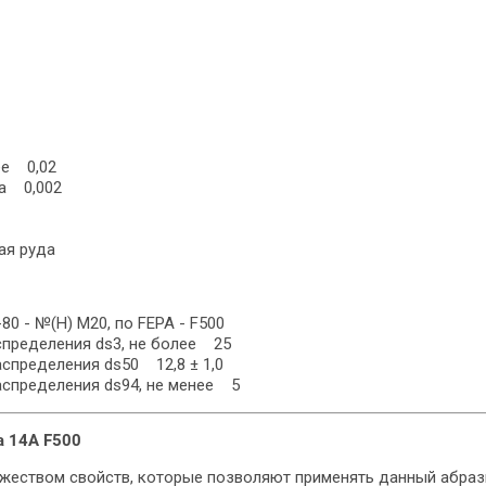
ее 0,02
ла 0,002
ая руда
0 - №(H) М20, по FEPA - F500
спределения ds3, не более 25
аспределения ds50 12,8 ± 1,0
аспределения ds94, не менее 5
а
14А F500
еством свойств, которые позволяют применять данный абраз