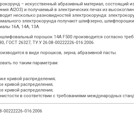
рокорунд – искусственный абразивный материал, состоящий из
ния Аl2O3) и получаемый в электрических печах из высокогли
водит несколько разновидностей электрокорунда: электрокорун
рмального электрокорунда получают шлифзерно, шлифпорошки
иалы 16А, 14А, 13А.
шлифовальный порошок 14А F500 производится согласно треб
80, ГОСТ 26327, ТУ.У 26.08-00222226-016:2006.
оизводится в виде порошков, зерна; абразивной пасты.
вать по таким параметрам:
чке кривой распределения;
ке кривой распределения;
ке кривой распределения;
истости в соответствии с требованиями международных станд
8-00222226-016:2006