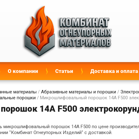
О компании
Статьи
Доставка и оплата
нные материалы
/
Абразивные материалы и порошки
/
Электро
вальные порошки
/ Микрошлифовальный порошок 14А F500 эле
порошок 14А F500 электрокору
ь микрошлифовальный порошок 14А F500 по цене производителя
нии "Комбинат Огнеупорных Изделий" с доставкой.